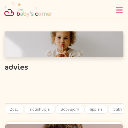
advies
Zazu
slaaphulpje
BabyBjörn
Jippie's
baby tip