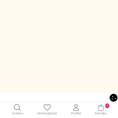
0
Zoeken
Verlanglijstje
Profiel
Mandje
Contact