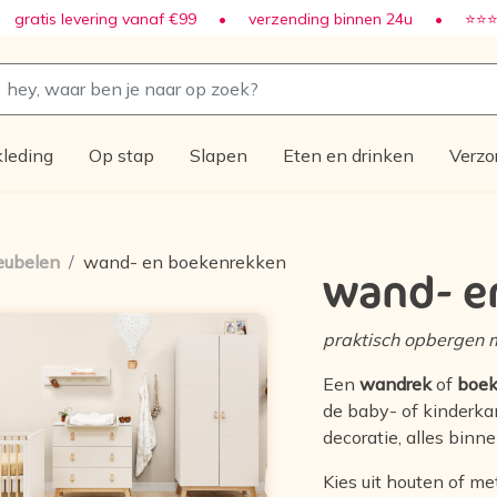
 gratis levering vanaf €99
•
verzending binnen 24u
• ⭐️
⭐️⭐
leding
Op stap
Slapen
Eten en drinken
Verzo
eubelen
wand- en boekenrekken
wand- e
praktisch opbergen m
Een
wandrek
of
boek
de baby- of kinderkam
decoratie, alles bin
Kies uit houten of me