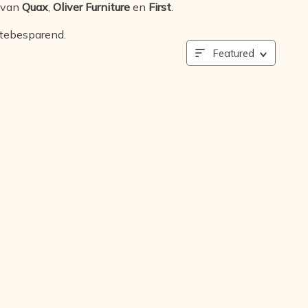
 van
Quax
,
Oliver Furniture
en
First
.
mtebesparend.
Featured