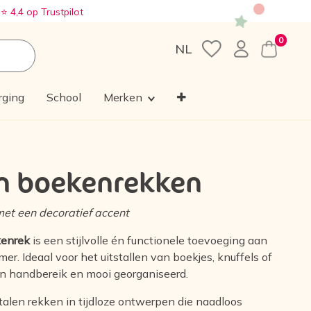
️
⭐️
4,4 op Trustpilot
0
NL
rging
School
Merken
n boekenrekken
et een decoratief accent
enrek
is een stijlvolle én functionele toevoeging aan
er. Ideaal voor het uitstallen van boekjes, knuffels of
nen handbereik en mooi georganiseerd.
talen rekken in tijdloze ontwerpen die naadloos