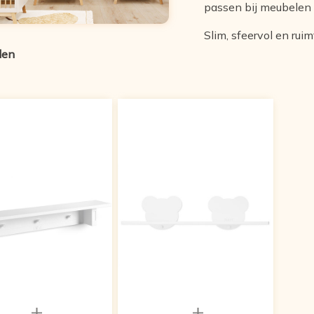
passen bij meubelen
Slim, sfeervol en rui
len